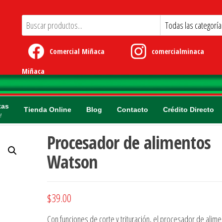
Comercial Miñaca
comercialminaca
Miñaca
tas
Tienda Online
Blog
Contacto
Crédito Directo
!
Procesador de alimentos
Watson
$
39.00
Con funciones de corte y trituración, el procesador de alim