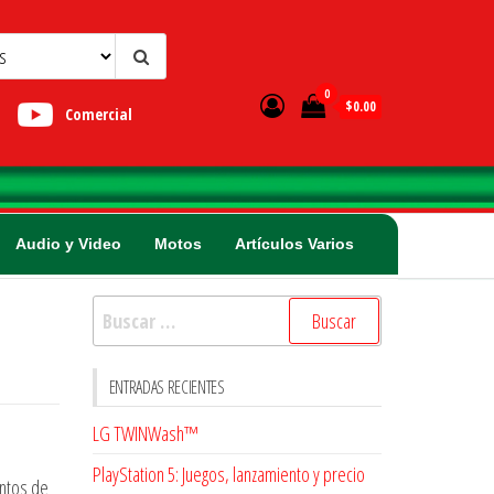
0
$0.00
Comercial
Audio y Video
Motos
Artículos Varios
Buscar:
ENTRADAS RECIENTES
LG TWINWash™
PlayStation 5: Juegos, lanzamiento y precio
entos de