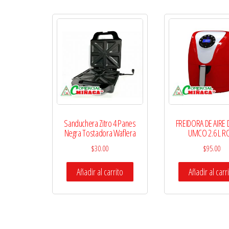
Sanduchera Zitro 4 Panes
FREIDORA DE AIRE 
Negra Tostadora Waflera
UMCO 2.6 L R
$
30.00
$
95.00
Añadir al carrito
Añadir al carr