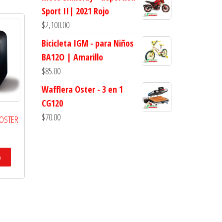
Sport II| 2021 Rojo
$
2,100.00
Bicicleta IGM - para Niños
BA12O | Amarillo
$
85.00
Wafflera Oster - 3 en 1
CG120
$
70.00
 OSTER
o