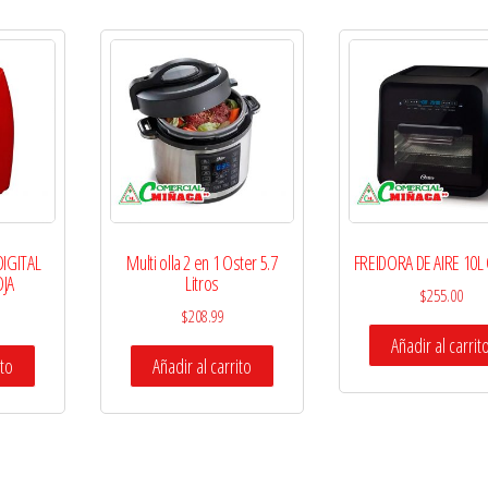
DIGITAL
Multi olla 2 en 1 Oster 5.7
FREIDORA DE AIRE 10L
OJA
Litros
$
255.00
$
208.99
Añadir al carrit
ito
Añadir al carrito