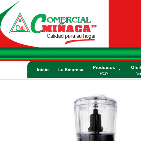
Saltar
al
contenido
Comercial
Calidad para su
Hogar. Lo mejor
Miñaca
en
electrodomésticos
y artículos
Productos
Ofer
eléctricos.
Inicio
La Empresa
NEW
Hot