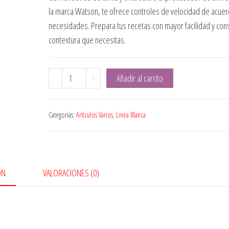
la marca Watson, te ofrece controles de velocidad de acuer
necesidades. Prepara tus recetas con mayor facilidad y cons
contextura que necesitas.
Procesador
-
+
Añadir al carrito
de
alimentos
Categorías:
Artículos Varios
,
Linea Blanca
Watson
cantidad
ÓN
VALORACIONES (0)