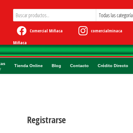
Comercial Miñaca
comercialminaca
Miñaca
tas
Tienda Online
Blog
Contacto
Crédito Directo
!
Registrarse