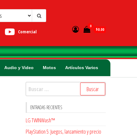
0
$0.00
Comercial
Audio y Video
Motos
Artículos Varios
Buscar:
ENTRADAS RECIENTES
LG TWINWash™
PlayStation 5: Juegos, lanzamiento y precio