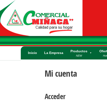
Saltar
al
contenido
Comercial
Calidad para su
Hogar. Lo mejor
Miñaca
en
electrodomésticos
y artículos
Productos
Ofer
eléctricos.
Inicio
La Empresa
NEW
Hot
Mi cuenta
Acceder