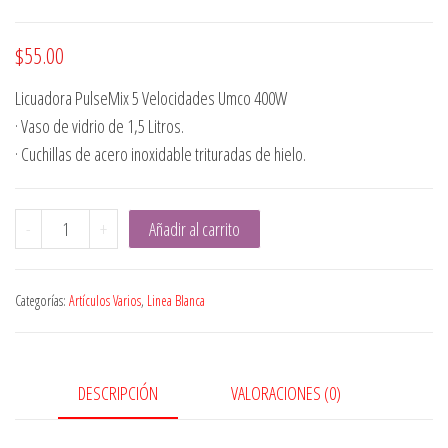
$
55.00
Licuadora PulseMix 5 Velocidades Umco 400W
· Vaso de vidrio de 1,5 Litros.
· Cuchillas de acero inoxidable trituradas de hielo.
LICUADORA
-
+
Añadir al carrito
UMCO
PULSEMIX
Categorías:
Artículos Varios
,
Linea Blanca
5
VELOCIDADES
cantidad
DESCRIPCIÓN
VALORACIONES (0)