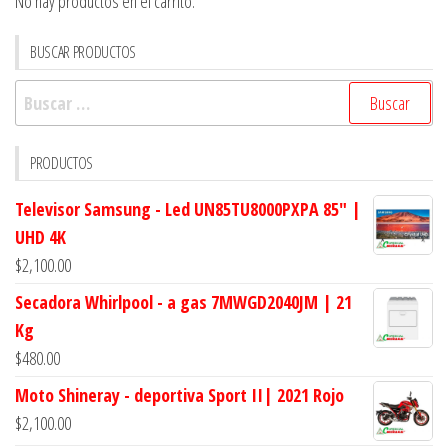
No hay productos en el carrito.
BUSCAR PRODUCTOS
Buscar:
PRODUCTOS
Televisor Samsung - Led UN85TU8000PXPA 85" |
UHD 4K
$
2,100.00
Secadora Whirlpool - a gas 7MWGD2040JM | 21
Kg
$
480.00
Moto Shineray - deportiva Sport II| 2021 Rojo
$
2,100.00