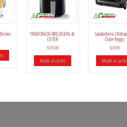
 Decker
FREIDORA DE AIRE DIGITAL 4L
Sanduchera 2 Reba
OSTER
Oster Negro
$
155.00
$
30.99
ito
Añadir al carrito
Añadir al carrit