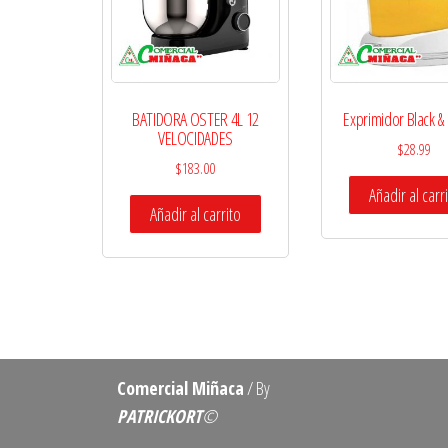
BATIDORA OSTER 4L 12
Exprimidor Black &
VELOCIDADES
$
28.99
$
183.00
Añadir al carr
Añadir al carrito
Comercial Miñaca
/ By
PATRICKORT
©