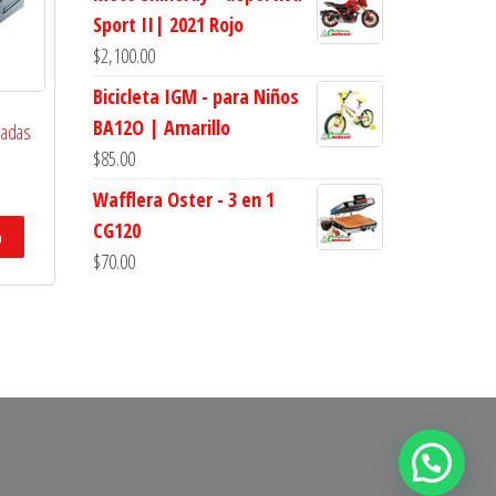
Sport II| 2021 Rojo
$
2,100.00
Bicicleta IGM - para Niños
BA12O | Amarillo
nadas
$
85.00
Wafflera Oster - 3 en 1
CG120
o
$
70.00