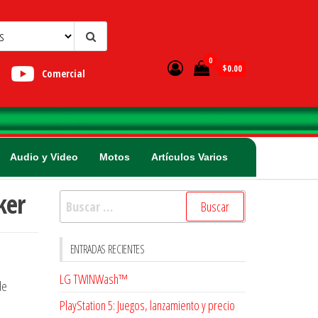
0
$0.00
Comercial
Audio y Video
Motos
Artículos Varios
ker
Buscar:
ENTRADAS RECIENTES
LG TWINWash™
de
PlayStation 5: Juegos, lanzamiento y precio