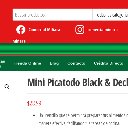
Comercial Miñaca
comercialminaca
Miñaca
tas
Tienda Online
Blog
Contacto
Crédito Directo
!
Mini Picatodo Black & Dec
$
28.99
Un utensilio que te permitirá preparar tus alimentos 
manera efectiva, facilitando tus tareas de cocina.