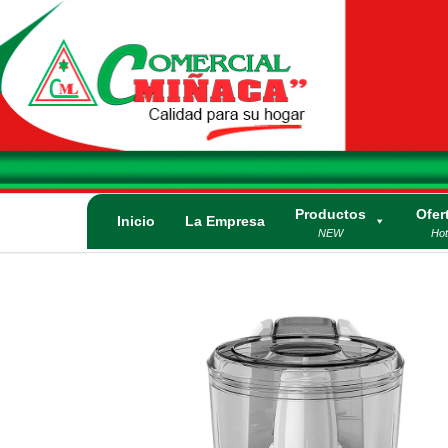
Saltar
al
contenido
Comercial
Calidad para su
Hogar. Lo mejor
Miñaca
en
electrodomésticos
y artículos
Productos
Ofer
eléctricos.
Inicio
La Empresa
NEW
Hot