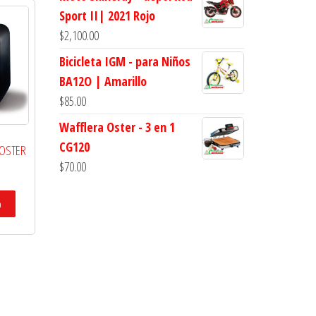
Sport II| 2021 Rojo
$
2,100.00
Bicicleta IGM - para Niños
BA12O | Amarillo
$
85.00
Wafflera Oster - 3 en 1
CG120
 OSTER
$
70.00
o