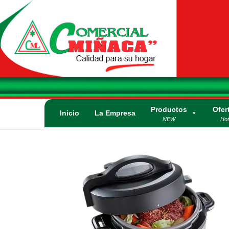
Saltar
al
contenido
Comercial
Calidad para su
Hogar. Lo mejor
Miñaca
en
electrodomésticos
y artículos
Productos
Ofer
eléctricos.
Inicio
La Empresa
NEW
Hot