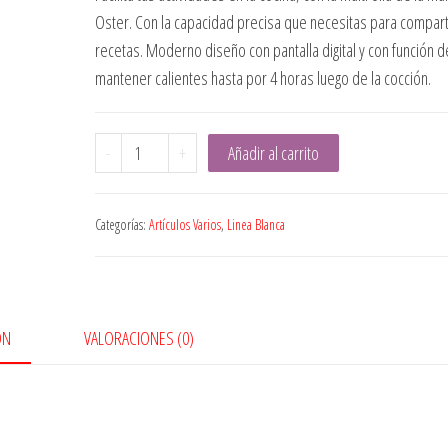
Oster. Con la capacidad precisa que necesitas para comparti
recetas. Moderno diseño con pantalla digital y con función d
mantener calientes hasta por 4 horas luego de la cocción.
Multi
-
+
Añadir al carrito
olla
2
Categorías:
Artículos Varios
,
Linea Blanca
en
1
Oster
5.7
ÓN
VALORACIONES (0)
Litros
cantidad