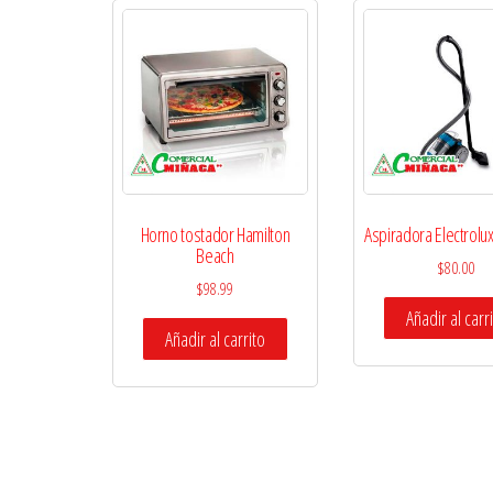
Horno tostador Hamilton
Aspiradora Electrolu
Beach
$
80.00
$
98.99
Añadir al carr
Añadir al carrito