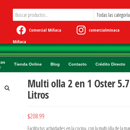
Comercial Miñaca
comercialminaca
Miñaca
tas
Tienda Online
Blog
Contacto
Crédito Directo
!
Multi olla 2 en 1 Oster 5.7
Litros
$
208.99
Facilita tus actividades en la cocina, con la multi olla de la ma