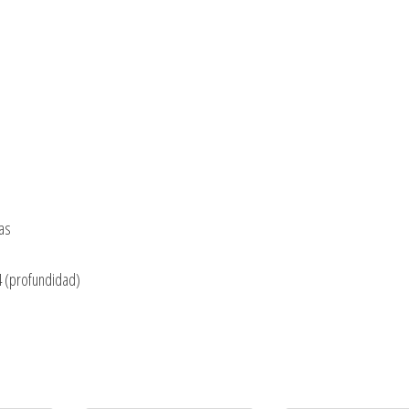
as
34 (profundidad)