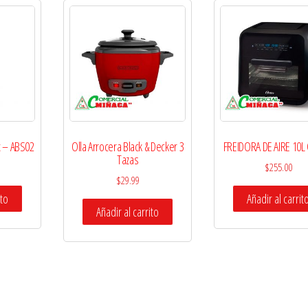
x – ABS02
Olla Arrocera Black & Decker 3
FREIDORA DE AIRE 10L
Tazas
$
255.00
$
29.99
ito
Añadir al carrit
Añadir al carrito