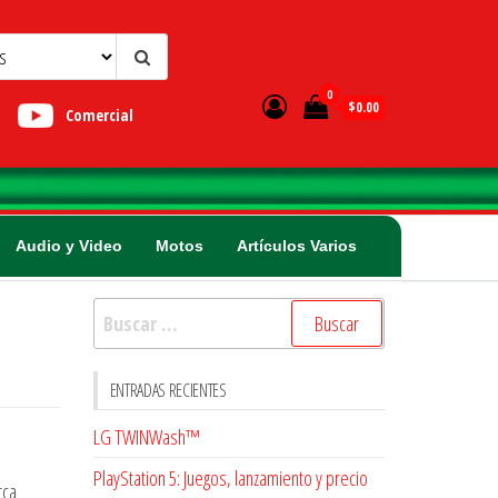
0
$0.00
Comercial
Audio y Video
Motos
Artículos Varios
Buscar:
ENTRADAS RECIENTES
LG TWINWash™
PlayStation 5: Juegos, lanzamiento y precio
rca