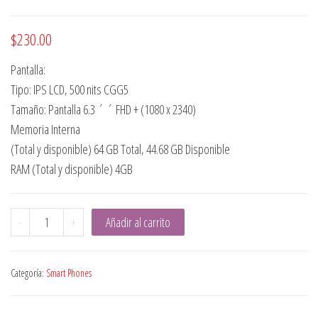
$
230.00
Pantalla:
Tipo: IPS LCD, 500 nits CGG5
Tamaño: Pantalla 6.3 ´ ´ FHD + (1080 x 2340)
Memoria Interna
(Total y disponible) 64 GB Total, 44.68 GB Disponible
RAM (Total y disponible) 4GB
Xiaomi
-
+
Añadir al carrito
Redmi
Note
Categoría:
Smart Phones
8
Negro
|