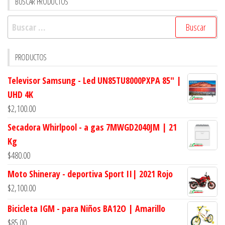
BUSCAR PRODUCTOS
Buscar:
PRODUCTOS
Televisor Samsung - Led UN85TU8000PXPA 85" |
UHD 4K
$
2,100.00
Secadora Whirlpool - a gas 7MWGD2040JM | 21
Kg
$
480.00
Moto Shineray - deportiva Sport II| 2021 Rojo
$
2,100.00
Bicicleta IGM - para Niños BA12O | Amarillo
$
85.00