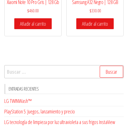
Xiaomi Note 10 Pro Gris | 128 Gb
Samsung A32 Negro | 128 GB
$
460.00
$
330.00
Añadir al carrito
Añadir al carrito
Buscar:
ENTRADAS RECIENTES
LG TWINWash™
PlayStation 5: Juegos, lanzamiento y precio
LG tecnología de limpieza por luz ultravioleta a sus frigos InstaView