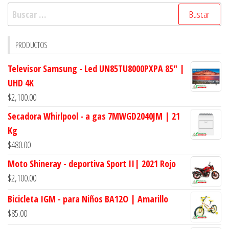
Buscar:
PRODUCTOS
Televisor Samsung - Led UN85TU8000PXPA 85" |
UHD 4K
$
2,100.00
Secadora Whirlpool - a gas 7MWGD2040JM | 21
Kg
$
480.00
Moto Shineray - deportiva Sport II| 2021 Rojo
$
2,100.00
Bicicleta IGM - para Niños BA12O | Amarillo
$
85.00