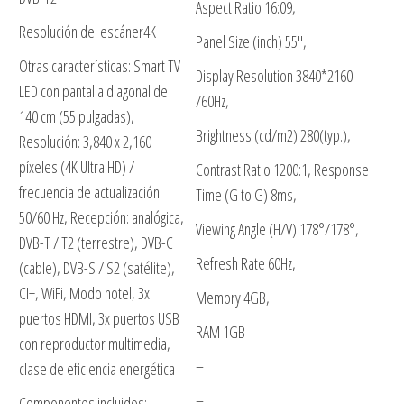
Aspect Ratio 16:09,
Resolución del escáner4K
Panel Size (inch) 55″,
Otras características: Smart TV
Display Resolution 3840*2160
LED con pantalla diagonal de
/60Hz,
140 cm (55 pulgadas),
Brightness (cd/m2) 280(typ.),
Resolución: 3,840 x 2,160
píxeles (4K Ultra HD) /
Contrast Ratio 1200:1, Response
frecuencia de actualización:
Time (G to G) 8ms,
50/60 Hz, Recepción: analógica,
Viewing Angle (H/V) 178°/178°,
DVB-T / T2 (terrestre), DVB-C
Refresh Rate 60Hz,
(cable), DVB-S / S2 (satélite),
CI+, WiFi, Modo hotel, 3x
Memory 4GB,
puertos HDMI, 3x puertos USB
RAM 1GB
con reproductor multimedia,
–
clase de eficiencia energética
–
Componentes incluidos: