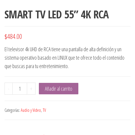
SMART TV LED 55” 4K RCA
$
484.00
El televisor 4k UHD de RCA tiene una pantalla de alta definición y un
sistema operativo basado en LINUX que te ofrece todo el contenido
que buscas para tu entretenimiento.
SMART
-
+
Añadir al carrito
TV
LED
Categorías:
Audio y Video
,
TV
55”
4K
RCA