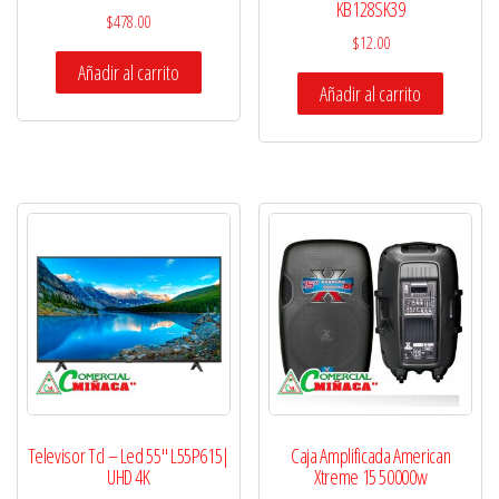
KB128SK39
$
478.00
$
12.00
Añadir al carrito
Añadir al carrito
Televisor Tcl – Led 55″ L55P615|
Caja Amplificada American
UHD 4K
Xtreme 15 50000w