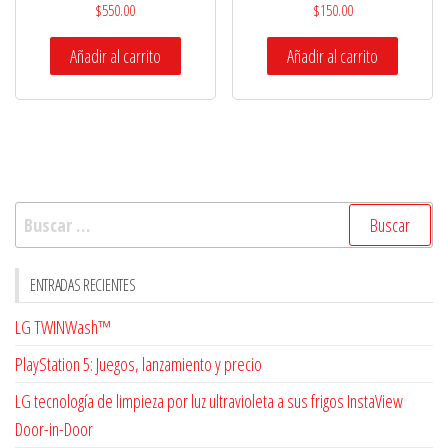
$
550.00
$
150.00
Añadir al carrito
Añadir al carrito
Buscar:
ENTRADAS RECIENTES
LG TWINWash™
PlayStation 5: Juegos, lanzamiento y precio
LG tecnología de limpieza por luz ultravioleta a sus frigos InstaView
Door-in-Door