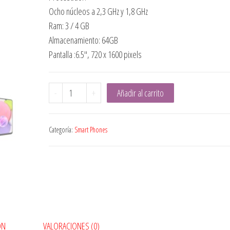
Ocho núcleos a 2,3 GHz y 1,8 GHz
Ram: 3 / 4 GB
Almacenamiento: 64GB
Pantalla :6.5″, 720 x 1600 pixels
Samsung
-
+
Añadir al carrito
Galaxy
A03S
Categoría:
Smart Phones
Azul
|
64GB
cantidad
ÓN
VALORACIONES (0)