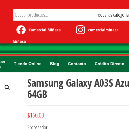
Comercial Miñaca
comercialminaca
Miñaca
tas
Tienda Online
Blog
Contacto
Crédito Directo
!
Samsung Galaxy A03S Azu
64GB
$
160.00
Procesador: