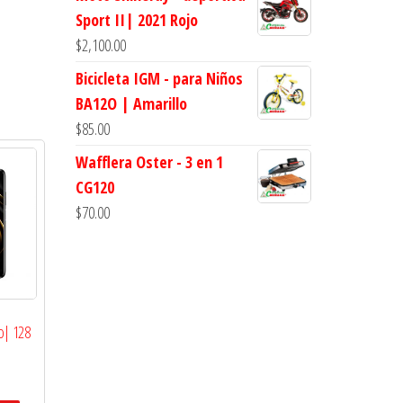
Sport II| 2021 Rojo
$
2,100.00
Bicicleta IGM - para Niños
BA12O | Amarillo
$
85.00
Wafflera Oster - 3 en 1
CG120
$
70.00
o| 128