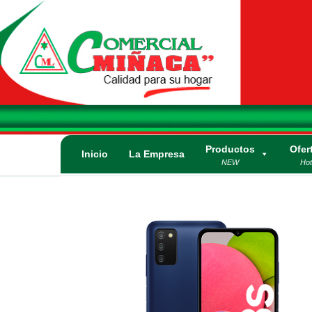
Saltar
al
contenido
Comercial
Calidad para su
Hogar. Lo mejor
Miñaca
en
electrodomésticos
y artículos
Productos
Ofer
eléctricos.
Inicio
La Empresa
NEW
Hot