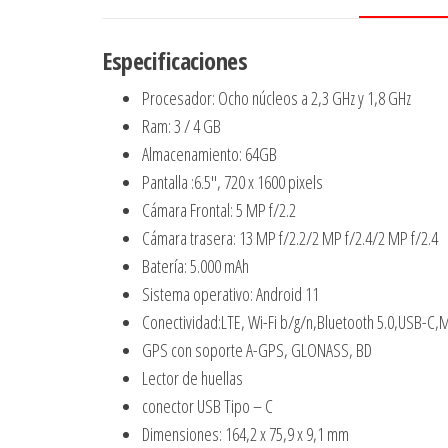
Especificaciones
Procesador: Ocho núcleos a 2,3 GHz y 1,8 GHz
Ram: 3 / 4 GB
Almacenamiento: 64GB
Pantalla :6.5″, 720 x 1600 pixels
Cámara Frontal: 5 MP f/2.2
Cámara trasera: 13 MP f/2.2/2 MP f/2.4/2 MP f/2.4
Batería: 5.000 mAh
Sistema operativo: Android 11
Conectividad:LTE, Wi-Fi b/g/n,Bluetooth 5.0,USB-C,M
GPS con soporte A-GPS, GLONASS, BD
Lector de huellas
conector USB Tipo – C
Dimensiones: 164,2 x 75,9 x 9,1 mm