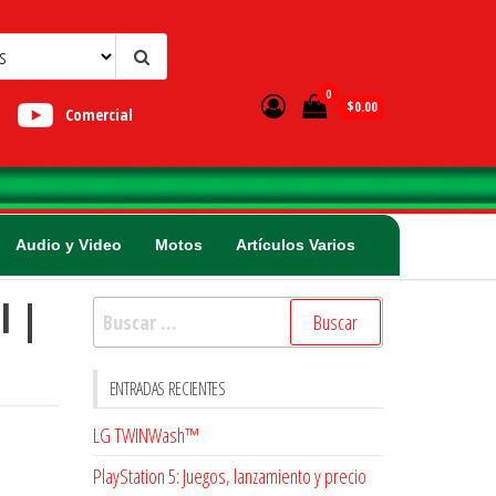
0
$0.00
Comercial
Audio y Video
Motos
Artículos Varios
l |
Buscar:
ENTRADAS RECIENTES
LG TWINWash™
PlayStation 5: Juegos, lanzamiento y precio