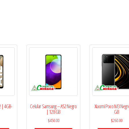
2 | 4GB-
Celular Samsung – A52 Negro
Xiaomi Poco M3 Negr
| 128 GB
GB
$
450.00
$
260.00