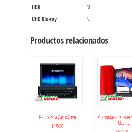
HDR
Sí
UHD Blu-ray
No
Productos relacionados
Radio Para Carro Oem
Computador Xtratech 
– Ubuntu
$
478.00
$
610.00