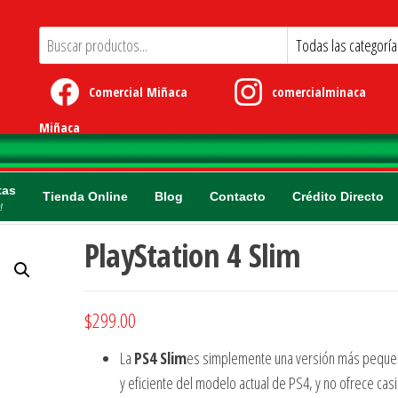
Comercial Miñaca
comercialminaca
Miñaca
tas
Tienda Online
Blog
Contacto
Crédito Directo
!
PlayStation 4 Slim
$
299.00
La
PS4 Slim
es simplemente una versión más pequeñ
y eficiente del modelo actual de PS4, y no ofrece cas