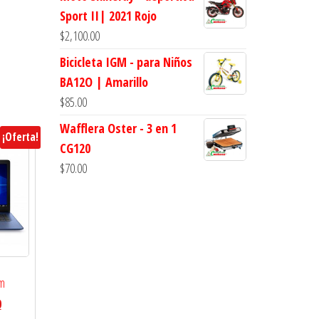
Sport II| 2021 Rojo
$
2,100.00
Bicicleta IGM - para Niños
BA12O | Amarillo
$
85.00
Wafflera Oster - 3 en 1
¡Oferta!
CG120
$
70.00
am
0