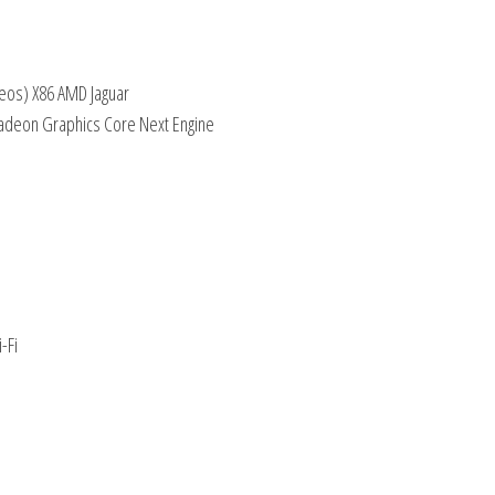
leos) X86 AMD Jaguar
adeon Graphics Core Next Engine
-Fi