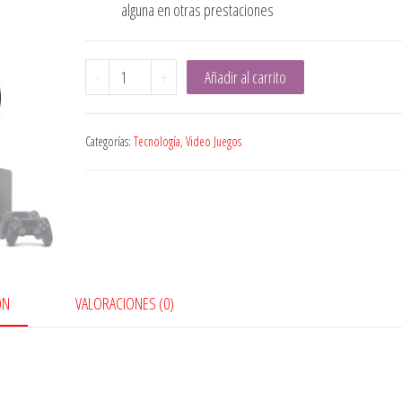
alguna en otras prestaciones
PlayStation
-
+
Añadir al carrito
4
Slim
Categorías:
Tecnología
,
Video Juegos
cantidad
ÓN
VALORACIONES (0)