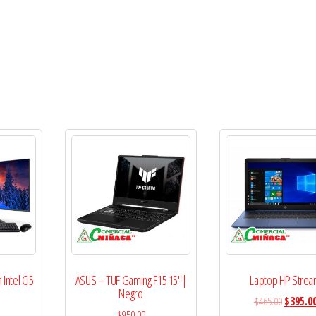
Intel Ci5
ASUS – TUF Gaming F15 15″|
Laptop HP Stre
Negro
$
465.00
$
395.0
$
950.00