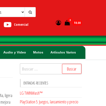
0
$0.00
Comercial
Audio y Video
Motos
Artículos Varios
Buscar:
ENTRADAS RECIENTES
LG TWINWash™
a, ligera
PlayStation 5: Juegos, lanzamiento y precio
i mejora