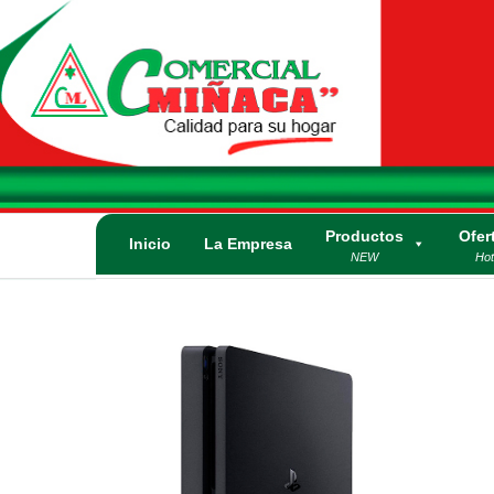
Saltar
al
contenido
Comercial
Calidad para su
Hogar. Lo mejor
Miñaca
en
electrodomésticos
y artículos
Productos
Ofer
eléctricos.
Inicio
La Empresa
NEW
Hot