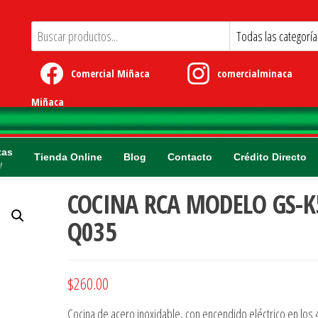
Comercial Miñaca
comercialminaca
Miñaca
tas
Tienda Online
Blog
Contacto
Crédito Directo
!
COCINA RCA MODELO GS-K
Q035
$
260.00
Cocina de acero inoxidable, con encendido eléctrico en los 