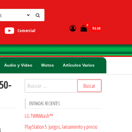
0
$0.00
Comercial
Audio y Video
Motos
Artículos Varios
50-
Buscar:
ENTRADAS RECIENTES
LG TWINWash™
PlayStation 5: Juegos, lanzamiento y precio
4