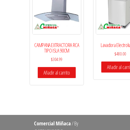
CAMPANA EXTRACTORA RCA
Lavadora Electrol
TIPO ISLA 90CM
$
480.00
$
304.99
Añadir al carr
Añadir al carrito
Comercial Miñaca
/ By