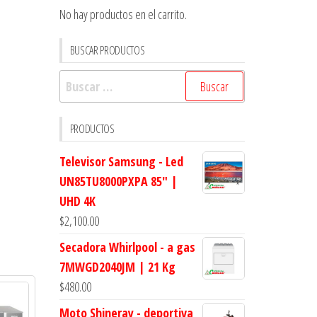
No hay productos en el carrito.
BUSCAR PRODUCTOS
Buscar:
PRODUCTOS
Televisor Samsung - Led
UN85TU8000PXPA 85" |
UHD 4K
$
2,100.00
Secadora Whirlpool - a gas
7MWGD2040JM | 21 Kg
$
480.00
Moto Shineray - deportiva