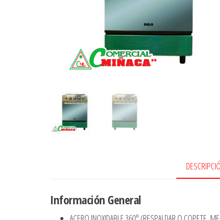
DESCRIPCI
Información General
ACERO INOXIDABLE 360° (RESPALDAR O COPETE, ME