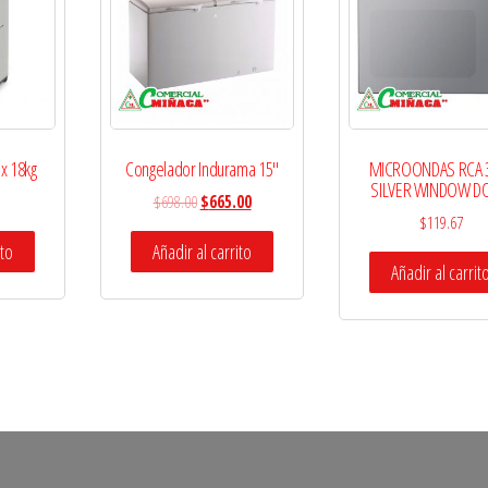
ux 18kg
Congelador Indurama 15″
MICROONDAS RCA 
SILVER WINDOW D
$
698.00
$
665.00
$
119.67
ito
Añadir al carrito
Añadir al carrit