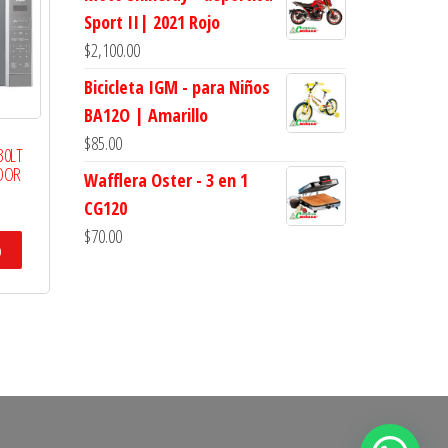
Sport II| 2021 Rojo
$
2,100.00
Bicicleta IGM - para Niños
BA12O | Amarillo
$
85.00
30LT
OOR
Wafflera Oster - 3 en 1
CG120
$
70.00
o