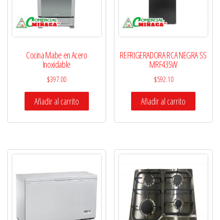
Cocina Mabe en Acero
REFRIGERADORA RCA NEGRA SS
Inoxidable
MRF435W
$
397.00
$
592.10
Añadir al carrito
Añadir al carrito