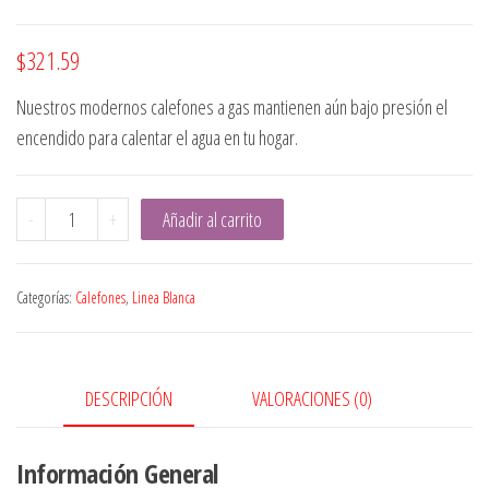
$
321.59
Nuestros modernos calefones a gas mantienen aún bajo presión el
encendido para calentar el agua en tu hogar.
CALEFÓN
-
+
Añadir al carrito
A
GAS
Categorías:
Calefones
,
Linea Blanca
RCA
20LT
HS620
cantidad
DESCRIPCIÓN
VALORACIONES (0)
Información General