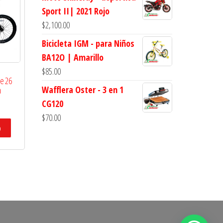
Sport II| 2021 Rojo
$
2,100.00
Bicicleta IGM - para Niños
BA12O | Amarillo
$
85.00
ce 26
Wafflera Oster - 3 en 1
a
CG120
$
70.00
o