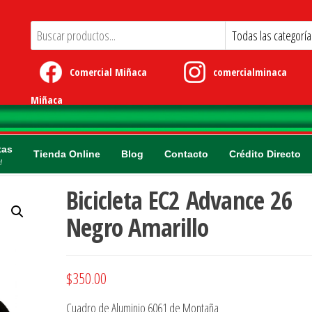
Comercial Miñaca
comercialminaca
Miñaca
tas
Tienda Online
Blog
Contacto
Crédito Directo
!
Bicicleta EC2 Advance 26
Negro Amarillo
$
350.00
Cuadro de Aluminio 6061 de Montaña