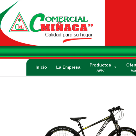
Saltar
al
contenido
Comercial
Calidad para su
Hogar. Lo mejor
Miñaca
en
electrodomésticos
y artículos
Productos
Ofer
eléctricos.
Inicio
La Empresa
NEW
Hot