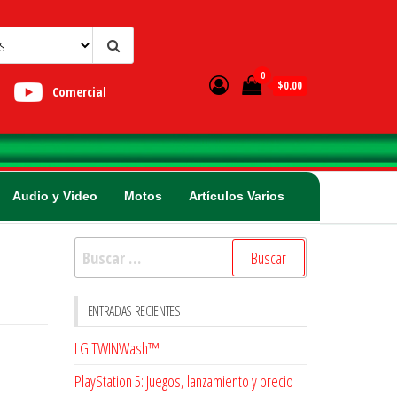
0
$0.00
Comercial
Audio y Video
Motos
Artículos Varios
Buscar:
ENTRADAS RECIENTES
LG TWINWash™
PlayStation 5: Juegos, lanzamiento y precio