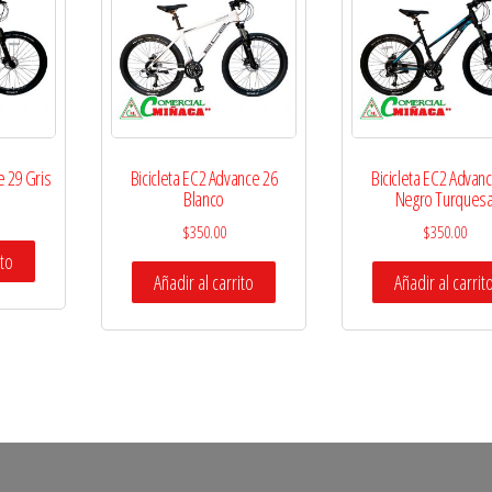
e 29 Gris
Bicicleta EC2 Advance 26
Bicicleta EC2 Advan
Blanco
Negro Turques
$
350.00
$
350.00
ito
Añadir al carrito
Añadir al carrit