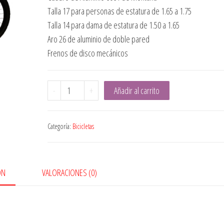
Talla 17 para personas de estatura de 1.65 a 1.75
Talla 14 para dama de estatura de 1.50 a 1.65
Aro 26 de aluminio de doble pared
Frenos de disco mecánicos
Bicicleta
-
+
Añadir al carrito
EC2
Advance
Categoría:
Bicicletas
26
Negro
Amarillo
cantidad
ÓN
VALORACIONES (0)