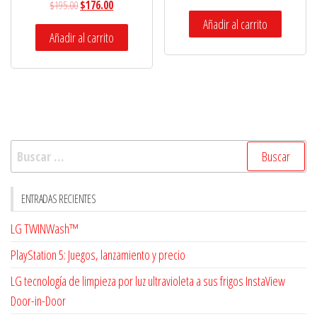
$
195.00
$
176.00
Añadir al carrito
Añadir al carrito
Buscar:
ENTRADAS RECIENTES
LG TWINWash™
PlayStation 5: Juegos, lanzamiento y precio
LG tecnología de limpieza por luz ultravioleta a sus frigos InstaView
Door-in-Door