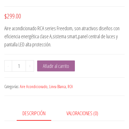
$
299.00
Aire acondicionado RCA series Freedom, son atractivos diseños con
eficiencia energética clase A,sistema smart,panel central de luces y
pantalla LED alta protección.
AIRE
-
+
Añadir al carrito
ACONDICIONADO
FREEDOM
Categorías:
Aire Acondicionado
,
Linea Blanca
,
RCA
RCA
12BUT
cantidad
DESCRIPCIÓN
VALORACIONES (0)