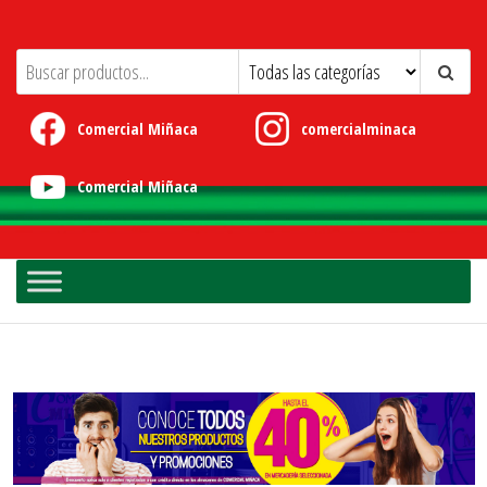
Comercial Miñaca
Calidad para su Hogar. Lo mejor en
electrodomésticos y artículos eléctricos.
Comercial Miñaca
comercialminaca
Comercial Miñaca